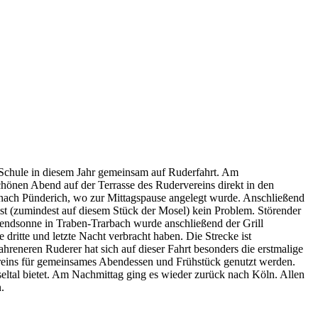
chule in diesem Jahr gemeinsam auf Ruderfahrt. Am
önen Abend auf der Terrasse des Rudervereins direkt in den
s nach Pünderich, wo zur Mittagspause angelegt wurde. Anschließend
t (zumindest auf diesem Stück der Mosel) kein Problem. Störender
bendsonne in Traben-Trarbach wurde anschließend der Grill
itte und letzte Nacht verbracht haben. Die Strecke ist
ahreneren Ruderer hat sich auf dieser Fahrt besonders die erstmalige
ereins für gemeinsames Abendessen und Frühstück genutzt werden.
eltal bietet. Am Nachmittag ging es wieder zurück nach Köln. Allen
.