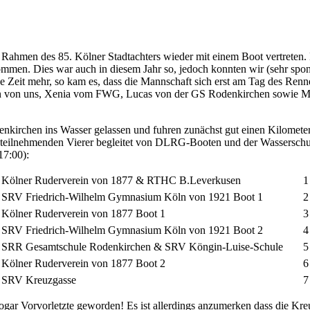
Rahmen des 85. Kölner Stadtachters wieder mit einem Boot vertreten. 
ommen. Dies war auch in diesem Jahr so, jedoch konnten wir (sehr spo
e Zeit mehr, so kam es, dass die Mannschaft sich erst am Tag des Renne
ian von uns, Xenia vom FWG, Lucas von der GS Rodenkirchen sowie Mä
kirchen ins Wasser gelassen und fuhren zunächst gut einen Kilometer
 teilnehmenden Vierer begleitet von DLRG-Booten und der Wasserschut
17:00):
Kölner Ruderverein von 1877 & RTHC B.Leverkusen
1
SRV Friedrich-Wilhelm Gymnasium Köln von 1921 Boot 1
2
Kölner Ruderverein von 1877 Boot 1
3
SRV Friedrich-Wilhelm Gymnasium Köln von 1921 Boot 2
4
SRR Gesamtschule Rodenkirchen & SRV Köngin-Luise-Schule
5
Kölner Ruderverein von 1877 Boot 2
6
SRV Kreuzgasse
7
sogar Vorvorletzte geworden! Es ist allerdings anzumerken dass die Kreu