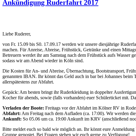
Ankündigung Ruderfahrt 2017
Liebe Ruderer,
von Fr. 15.09 bis S0. 17.09.17 werden wir unsere diesjährige Ruder
machen. Für Anreise, Abreise, Frühstück, Getränke und einen Mittag
Betreuern werdet ihr am Samstag nach dem Frühstück aufs Wasser ge
sodass wir am Abend wieder in Köln sind.
Die Kosten für An- und Abreise, Übernachtung, Bootstransport, Frühs
genannten IBAN. Ihr könnt das Geld auch in bar bei Johannes beim T
allerspätestens zur Abfahrt.
Gepäck: Am besten bringt ihr Ruderkleidung in doppelter Ausfertigun
Kocher für abends, sowie (falls vorhanden) euer Schülerticket mit. 
Verladen der Boote:
Freitags vor der Abfahrt im Kölner RV in Rod
Abfahrt:
Am Freitag nach dem Aufladen (ca. 17:00). Wir werden dies
Ankunft:
So 05.06 um ca. 19:00 Ankunft im KRV (anschließend noch
Bitte meldet euch so bald wie möglich an. Ihr könnt eure Anmeldung
Gruppe gepostet. Bei Fragen stehen wir euch gerne zu Verfügung!