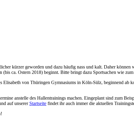
utlicher kürzer geworden und dazu häufig nass und kalt. Daher können w
en (bis ca. Ostern 2018) beginnt. Bitte bringt dazu Sportsachen wie zu
e des Elisabeth von Thüringen Gymnasiums in Köln-Sülz, beginnend ab k
stermine anstelle des Hallentrainings machen. Eingeplant sind zum Beis
und auf unserer
Startseite
findet ihr auch immer die aktuellen Trainingst
n!