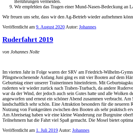
Berührungen vermeiden.
Wir empfehlen das Tragen einer Mund-Nasen-Bedeckung an L
Wir freuen uns sehr, dass wir den Ag-Betrieb wieder aufnehmen könn
Veröffentlicht am
9. August 2020
Autor:
Johannes
Ruderfahrt 2019
von Johannes Nolte
Im vierten Jahr in Folge waren der SRV am Friedrich-Wilhelm-Gym
Pfingstwochenende Anfang Juni ging es mit vier Booten auf dem Hän
Geburtstag einer unserer Trainerinnen hineinfeiern. Mit Geburtstags
ruderten wir wieder zurück nach Traben-Trarbach, da andere Ruderve
war da der Wind, der jedoch auch sein Gutes hatte und alle Wolken 
angeworfen und erneut ein schöner Abend zusammen verbracht. Am Son
landschaftlich sehr schön. Eine Attraktion besonders für die neueren 
Nutzung von Funkgeräten zwischen den Booten als sehr praktisch er
Am Abreisetag haben wir eine kleine Wanderung zur Burgruine oberha
Teilnehmern hat die Fahrt viel Spaß gemacht. Die Mosel bietet opti
Veröffentlicht am
1. Juli 2019
Autor:
Johannes