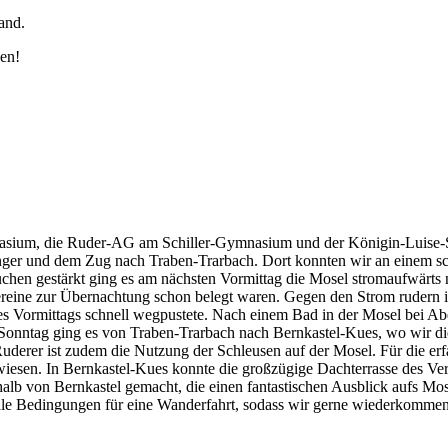
and.
en!
nasium, die Ruder-AG am Schiller-Gymnasium und der Königin-Luise-S
ger und dem Zug nach Traben-Trarbach. Dort konnten wir an einem sch
kuchen gestärkt ging es am nächsten Vormittag die Mosel stromaufwärt
reine zur Übernachtung schon belegt waren. Gegen den Strom rudern is
des Vormittags schnell wegpustete. Nach einem Bad in der Mosel bei A
ntag ging es von Traben-Trarbach nach Bernkastel-Kues, wo wir die dr
Ruderer ist zudem die Nutzung der Schleusen auf der Mosel. Für die erf
wiesen. In Bernkastel-Kues konnte die großzügige Dachterrasse des V
lb von Bernkastel gemacht, die einen fantastischen Ausblick aufs Mos
male Bedingungen für eine Wanderfahrt, sodass wir gerne wiederkommen