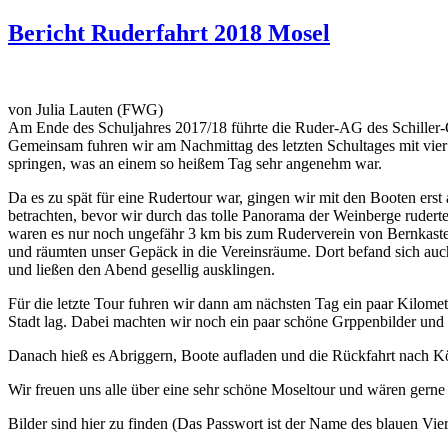
Bericht Ruderfahrt 2018 Mosel
von Julia Lauten (FWG)
Am Ende des Schuljahres 2017/18 führte die Ruder-AG des Schille
Gemeinsam fuhren wir am Nachmittag des letzten Schultages mit vier
springen, was an einem so heißem Tag sehr angenehm war.
Da es zu spät für eine Rudertour war, gingen wir mit den Booten er
betrachten, bevor wir durch das tolle Panorama der Weinberge ruder
waren es nur noch ungefähr 3 km bis zum Ruderverein von Bernkaste
und räumten unser Gepäck in die Vereinsräume. Dort befand sich au
und ließen den Abend gesellig ausklingen.
Für die letzte Tour fuhren wir dann am nächsten Tag ein paar Kilom
Stadt lag. Dabei machten wir noch ein paar schöne Grppenbilder und
Danach hieß es Abriggern, Boote aufladen und die Rückfahrt nach Kö
Wir freuen uns alle über eine sehr schöne Moseltour und wären gerne 
Bilder sind hier zu finden (Das Passwort ist der Name des blauen Vier