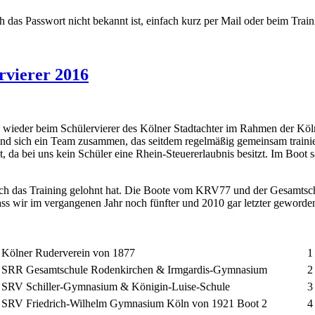
 das Passwort nicht bekannt ist, einfach kurz per Mail oder beim Traini
rvierer 2016
wieder beim Schülervierer des Kölner Stadtachter im Rahmen der Kölne
fand sich ein Team zusammen, das seitdem regelmäßig gemeinsam trainie
da bei uns kein Schüler eine Rhein-Steuererlaubnis besitzt. Im Boot s
 sich das Training gelohnt hat. Die Boote vom KRV77 und der Gesamtsc
 dass wir im vergangenen Jahr noch fünfter und 2010 gar letzter geworden
Kölner Ruderverein von 1877
1
SRR Gesamtschule Rodenkirchen & Irmgardis-Gymnasium
2
SRV Schiller-Gymnasium & Königin-Luise-Schule
3
SRV Friedrich-Wilhelm Gymnasium Köln von 1921 Boot 2
4