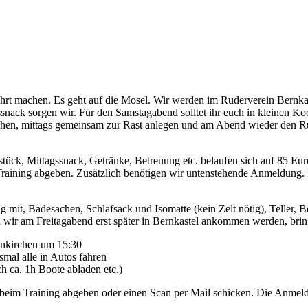
fahrt machen. Es geht auf die Mosel. Wir werden im Ruderverein Bernk
ssnack sorgen wir. Für den Samstagabend solltet ihr euch in kleinen
hen, mittags gemeinsam zur Rast anlegen und am Abend wieder den Ru
tück, Mittagssnack, Getränke, Betreuung etc. belaufen sich auf 85 Eur
raining abgeben. Zusätzlich benötigen wir untenstehende Anmeldung. 
g mit, Badesachen, Schlafsack und Isomatte (kein Zelt nötig), Teller,
Da wir am Freitagabend erst später in Bernkastel ankommen werden, br
enkirchen um 15:30
mal alle in Autos fahren
 ca. 1h Boote abladen etc.)
 beim Training abgeben oder einen Scan per Mail schicken. Die Anmel