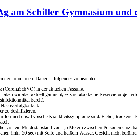
Ag am Schiller-Gymnasium und 
eder aufnehmen. Dabei ist folgendes zu beachten:
ng (CoronaSchVO) in der aktuellen Fassung.
aben wir aber aktuell gar nicht, es sind also keine Reservierungen erf
infektionmittel bereit).
 Nachverfolgbarkeit.
r zu desinfizieren.
 informiert uns. Typische Krankheitssymptome sind: Fieber, trockene
keit.
h, ist ein Mindestabstand von 1,5 Metern zwischen Personen einzuha
chen (min. 30 sec) mit Seife und heißem Wasser, Gesicht nicht berühre