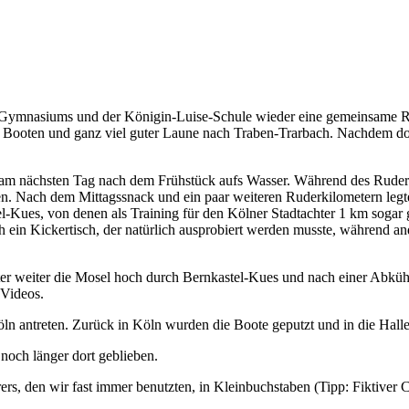
r-Gymnasiums und der Königin-Luise-Schule wieder eine gemeinsame
 Booten und ganz viel guter Laune nach Traben-Trarbach. Nachdem dort
st am nächsten Tag nach dem Frühstück aufs Wasser. Während des Ruder
ten. Nach dem Mittagssnack und ein paar weiteren Ruderkilometern leg
l-Kues, von denen als Training für den Kölner Stadtachter 1 km sogar
ch ein Kickertisch, der natürlich ausprobiert werden musste, währen
eter weiter die Mosel hoch durch Bernkastel-Kues und nach einer Abk
 Videos.
ln antreten. Zurück in Köln wurden die Boote geputzt und in die Hall
noch länger dort geblieben.
ers, den wir fast immer benutzten, in Kleinbuchstaben (Tipp: Fiktiver C