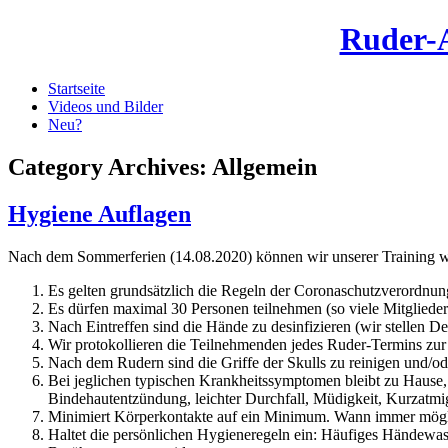
Ruder-
Startseite
Videos und Bilder
Neu?
Category Archives:
Allgemein
Hygiene Auflagen
Nach dem Sommerferien (14.08.2020) können wir unserer Training wi
Es gelten grundsätzlich die Regeln der Coronaschutzverordnu
Es dürfen maximal 30 Personen teilnehmen (so viele Mitglieder h
Nach Eintreffen sind die Hände zu desinfizieren (wir stellen Des
Wir protokollieren die Teilnehmenden jedes Ruder-Termins zur
Nach dem Rudern sind die Griffe der Skulls zu reinigen und/ode
Bei jeglichen typischen Krankheitssymptomen bleibt zu Hause,
Bindehautentzündung, leichter Durchfall, Müdigkeit, Kurzatmig
Minimiert Körperkontakte auf ein Minimum. Wann immer möglic
Haltet die persönlichen Hygieneregeln ein: Häufiges Händewas