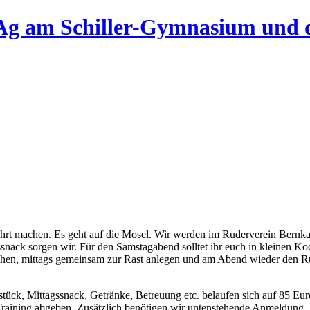
Ag am Schiller-Gymnasium und 
fahrt machen. Es geht auf die Mosel. Wir werden im Ruderverein Bernk
ssnack sorgen wir. Für den Samstagabend solltet ihr euch in kleinen
hen, mittags gemeinsam zur Rast anlegen und am Abend wieder den Ru
tück, Mittagssnack, Getränke, Betreuung etc. belaufen sich auf 85 Eur
raining abgeben. Zusätzlich benötigen wir untenstehende Anmeldung. 