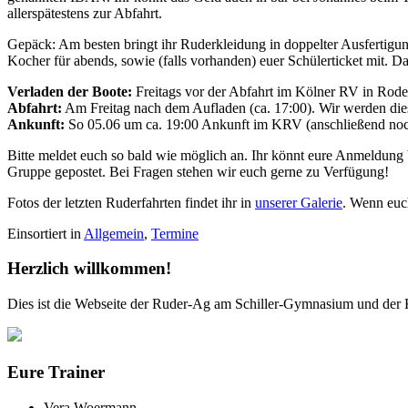
allerspätestens zur Abfahrt.
Gepäck: Am besten bringt ihr Ruderkleidung in doppelter Ausfertigun
Kocher für abends, sowie (falls vorhanden) euer Schülerticket mit. 
Verladen der Boote:
Freitags vor der Abfahrt im Kölner RV in Rod
Abfahrt:
Am Freitag nach dem Aufladen (ca. 17:00). Wir werden dies
Ankunft:
So 05.06 um ca. 19:00 Ankunft im KRV (anschließend noch
Bitte meldet euch so bald wie möglich an. Ihr könnt eure Anmeldung
Gruppe gepostet. Bei Fragen stehen wir euch gerne zu Verfügung!
Fotos der letzten Ruderfahrten findet ihr in
unserer Galerie
. Wenn euch
Einsortiert in
Allgemein
,
Termine
Herzlich willkommen!
Dies ist die Webseite der Ruder-Ag am Schiller-Gymnasium und der K
Eure Trainer
Vera Woermann