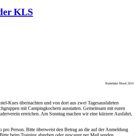
der KLS
Ruderfahrt Mosel 2014
astel-Kues übernachten und von dort aus zwei Tagesausfahrten
 Kochgruppen mit Campingkochern ausstatten. Gemeinsam mit euren
derverein erreichen. Am Sonntag machen wir eine kürzere Ausfahrt,
o pro Person. Bitte überweist den Betrag an die auf der Anmeldung
Bitte beim Training abgeben oder gescannt per Mail senden,