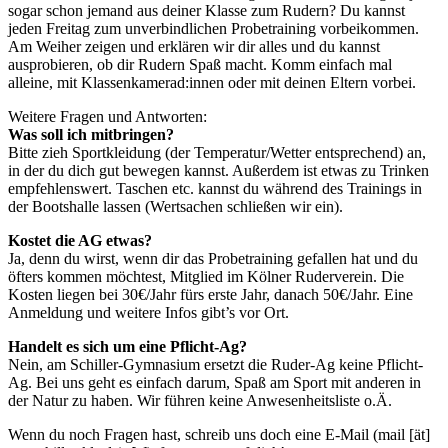
sogar schon jemand aus deiner Klasse zum Rudern? Du kannst
jeden Freitag zum unverbindlichen Probetraining vorbeikommen.
Am Weiher zeigen und erklären wir dir alles und du kannst
ausprobieren, ob dir Rudern Spaß macht. Komm einfach mal
alleine, mit Klassenkamerad:innen oder mit deinen Eltern vorbei.
Weitere Fragen und Antworten:
Was soll ich mitbringen?
Bitte zieh Sportkleidung (der Temperatur/Wetter entsprechend) an,
in der du dich gut bewegen kannst. Außerdem ist etwas zu Trinken
empfehlenswert. Taschen etc. kannst du während des Trainings in
der Bootshalle lassen (Wertsachen schließen wir ein).
Kostet die AG etwas?
Ja, denn du wirst, wenn dir das Probetraining gefallen hat und du
öfters kommen möchtest, Mitglied im Kölner Ruderverein. Die
Kosten liegen bei 30€/Jahr fürs erste Jahr, danach 50€/Jahr. Eine
Anmeldung und weitere Infos gibt’s vor Ort.
Handelt es sich um eine Pflicht-Ag?
Nein, am Schiller-Gymnasium ersetzt die Ruder-Ag keine Pflicht-
Ag. Bei uns geht es einfach darum, Spaß am Sport mit anderen in
der Natur zu haben. Wir führen keine Anwesenheitsliste o.Ä.
Wenn du noch Fragen hast, schreib uns doch eine E-Mail (mail [ät]