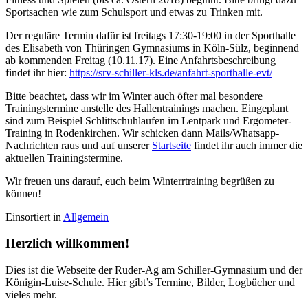
Sportsachen wie zum Schulsport und etwas zu Trinken mit.
Der reguläre Termin dafür ist freitags 17:30-19:00 in der Sporthalle
des Elisabeth von Thüringen Gymnasiums in Köln-Sülz, beginnend
ab kommenden Freitag (10.11.17). Eine Anfahrtsbeschreibung
findet ihr hier:
https://srv-schiller-kls.de/anfahrt-sporthalle-evt/
Bitte beachtet, dass wir im Winter auch öfter mal besondere
Trainingstermine anstelle des Hallentrainings machen. Eingeplant
sind zum Beispiel Schlittschuhlaufen im Lentpark und Ergometer-
Training in Rodenkirchen. Wir schicken dann Mails/Whatsapp-
Nachrichten raus und auf unserer
Startseite
findet ihr auch immer die
aktuellen Trainingstermine.
Wir freuen uns darauf, euch beim Winterrtraining begrüßen zu
können!
Einsortiert in
Allgemein
Herzlich willkommen!
Dies ist die Webseite der Ruder-Ag am Schiller-Gymnasium und der
Königin-Luise-Schule. Hier gibt’s Termine, Bilder, Logbücher und
vieles mehr.